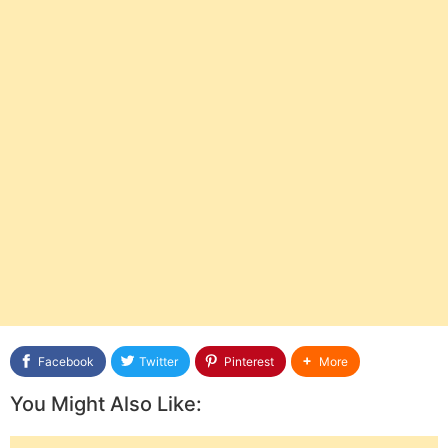
Facebook
Twitter
Pinterest
More
You Might Also Like: